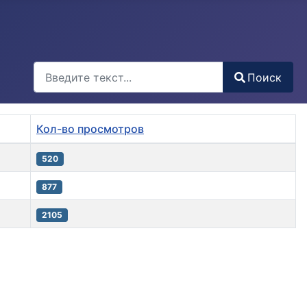
Поиск
Поиск
Type 2 or more characters for results.
Кол-во просмотров
520
877
2105