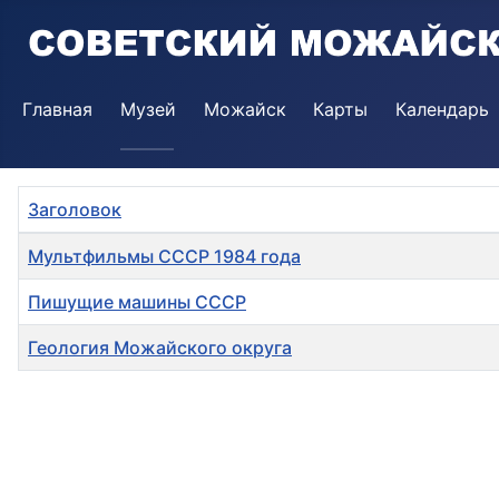
Главная
Музей
Можайск
Карты
Календарь
Заголовок
Материалы
Мультфильмы СССР 1984 года
Пишущие машины СССР
Геология Можайского округа